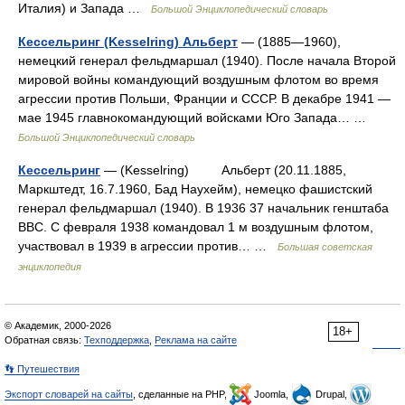
Италия) и Запада …
Большой Энциклопедический словарь
Кессельринг (Kеsselring) Альберт
— (1885—1960),
немецкий генерал фельдмаршал (1940). После начала Второй
мировой войны командующий воздушным флотом во время
агрессии против Польши, Франции и СССР. В декабре 1941 —
мае 1945 главнокомандующий войсками Юго Запада… …
Большой Энциклопедический словарь
Кессельринг
— (Kesselring) Альберт (20.11.1885,
Маркштедт, 16.7.1960, Бад Наухейм), немецко фашистский
генерал фельдмаршал (1940). В 1936 37 начальник генштаба
ВВС. С февраля 1938 командовал 1 м воздушным флотом,
участвовал в 1939 в агрессии против… …
Большая советская
энциклопедия
© Академик, 2000-2026
18+
Обратная связь:
Техподдержка
,
Реклама на сайте
👣 Путешествия
Экспорт словарей на сайты
, сделанные на PHP,
Joomla,
Drupal,