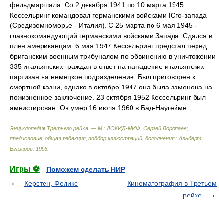
фельдмаршала. Со 2 декабря 1941 по 10 марта 1945
Кессельринг командовал германскими войсками Юго-запада
(Средиземноморье - Италия). С 25 марта по 6 мая 1945 -
главнокомандующий германскими войсками Запада. Сдался в
плен американцам. 6 мая 1947 Кессельринг предстал перед
британским военным трибуналом по обвинению в уничтожении
335 итальянских граждан в ответ на нападение итальянских
партизан на немецкое подразделение. Был приговорен к
смертной казни, однако в октябре 1947 она была заменена на
пожизненное заключение. 23 октября 1952 Кессельринг был
амнистирован. Он умер 16 июля 1960 в Бад-Наугейме.
Энциклопедия Третьего рейха. — М.: ЛОКИД-МИФ
.
Сергей Воропаев;
предисловие, общая редакция, подбор иллюстраций, дополнения : Альберт
Егазаров
.
1996
.
Игры ⚽
Поможем сделать НИР
Керстен, Феликс
Кинематография в Третьем
рейхе