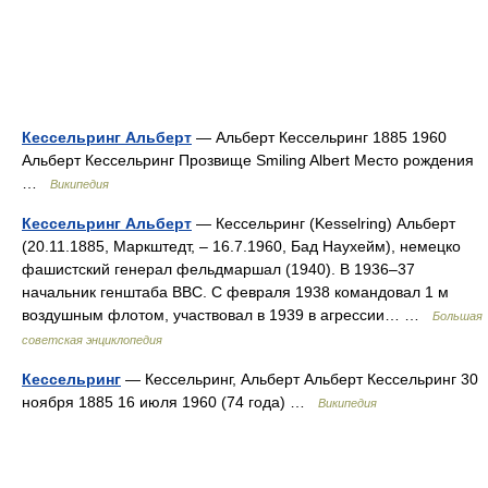
Кессельринг Альберт
— Альберт Кессельринг 1885 1960
Альберт Кессельринг Прозвище Smiling Albert Место рождения
…
Википедия
Кессельринг Альберт
— Кессельринг (Kesselring) Альберт
(20.11.1885, Маркштедт, ‒ 16.7.1960, Бад Наухейм), немецко
фашистский генерал фельдмаршал (1940). В 1936‒37
начальник генштаба ВВС. С февраля 1938 командовал 1 м
воздушным флотом, участвовал в 1939 в агрессии… …
Большая
советская энциклопедия
Кессельринг
— Кессельринг, Альберт Альберт Кессельринг 30
ноября 1885 16 июля 1960 (74 года) …
Википедия