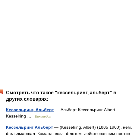
Смотреть что такое "кессельринг, альберт" в
других словарях:
Кессельринг, Альберт
— Альберт Кессельринг Albert
Kesselring …
Википедия
Кессельринг Альберт
— (Kesselring, Albert) (1885 1960), нем.
фельдмаршал. Команд, возд. флотом, действовавшим против