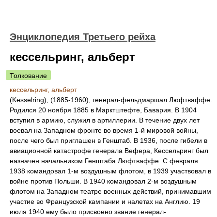
Энциклопедия Третьего рейха
кессельринг, альберт
Толкование
кессельринг, альберт
(Kesselring), (1885-1960), генерал-фельдмаршал Люфтваффе.
Родился 20 ноября 1885 в Марктштефте, Бавария. В 1904
вступил в армию, служил в артиллерии. В течение двух лет
воевал на Западном фронте во время 1-й мировой войны,
после чего был приглашен в Генштаб. В 1936, после гибели в
авиационной катастрофе генерала Вефера, Кессельринг был
назначен начальником Генштаба Люфтваффе. С февраля
1938 командовал 1-м воздушным флотом, в 1939 участвовал в
войне против Польши. В 1940 командовал 2-м воздушным
флотом на Западном театре военных действий, принимавшим
участие во Французской кампании и налетах на Англию. 19
июля 1940 ему было присвоено звание генерал-